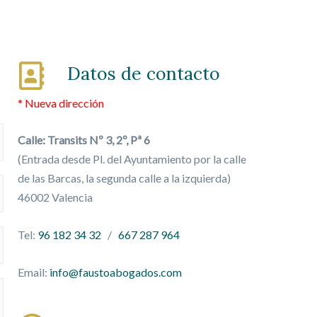
Datos de contacto
* Nueva dirección
Calle: Transits Nº 3, 2º, Pª 6
(Entrada desde Pl. del Ayuntamiento por la calle
de las Barcas, la segunda calle a la izquierda)
46002 Valencia
Tel:
96 182 34 32
/
667 287 964
Email:
info@faustoabogados.com