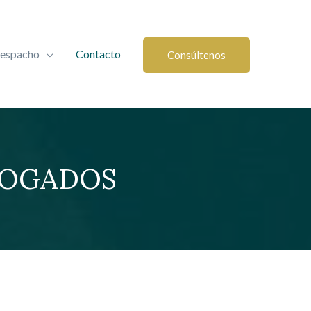
despacho
Contacto
Consúltenos
ABOGADOS